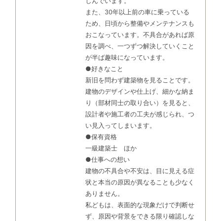
しんでいます。
また、30年以上前の車に乗っている
ため、日頃から整備やメンテナンスも
おこなっています。不具合があれば原
因を調べ、一つずつ解決していくこと
が半ば趣味になっています。
●好きなこと
新旧を問わず建築物を見ることです。
建物のデザインや仕上げ、細かな納ま
り（部材同士の取り合い）を見ると、
設計者や施工者の工夫が感じられ、つ
い見入ってしまいます。
●保有資格
一級建築士 ほか
●仕事への想い
建物の不具合や不安は、目に見える症
状と本当の原因が異なることも少なく
ありません。
私どもは、表面的な現象だけで判断せ
ず、原因や背景をできる限り確認しな