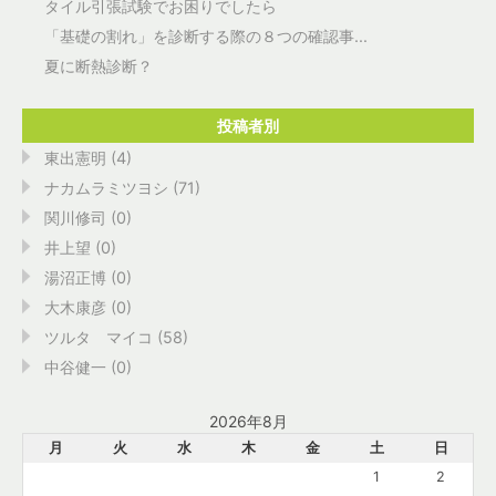
タイル引張試験でお困りでしたら
「基礎の割れ」を診断する際の８つの確認事...
夏に断熱診断？
投稿者別
東出憲明 (4)
ナカムラミツヨシ (71)
関川修司 (0)
井上望 (0)
湯沼正博 (0)
大木康彦 (0)
ツルタ マイコ (58)
中谷健一 (0)
2026年8月
月
火
水
木
金
土
日
1
2