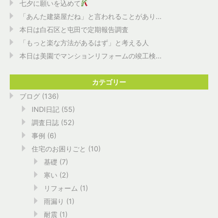
七夕に願いを込めて
「あんた建築屋だね」と言われることがあり...
本日は白石区と屯田で定期報告調査
「もっと楽な方法があるはず」と考える人
本日は美園でマンションリフォームの竣工検...
カテゴリー
ブログ
(136)
INDI日記
(55)
調査日誌
(52)
事例
(6)
住宅のお困りごと
(10)
基礎
(7)
寒い
(2)
リフォーム
(1)
雨漏り
(1)
耐震
(1)