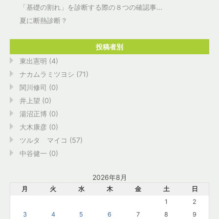
「基礎の割れ」を診断する際の８つの確認事...
夏に断熱診断？
投稿者別
東出憲明 (4)
ナカムラミツヨシ (71)
関川修司 (0)
井上望 (0)
湯沼正博 (0)
大木康彦 (0)
ツルタ マイコ (57)
中谷健一 (0)
2026年8月
月
火
水
木
金
土
日
1
2
3
4
5
6
7
8
9