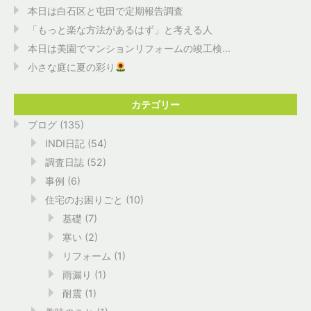
本日は白石区と屯田で定期報告調査
「もっと楽な方法があるはず」と考える人
本日は美園でマンションリフォームの竣工検...
小さな庭に夏の彩り
カテゴリー
ブログ
(135)
INDI日記
(54)
調査日誌
(52)
事例
(6)
住宅のお困りごと
(10)
基礎
(7)
寒い
(2)
リフォーム
(1)
雨漏り
(1)
耐震
(1)